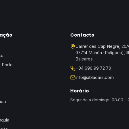
ação
Contacto
Carrer des Cap Negre, 20
07714 Mahón (Polígono), Il
to
Baleares
 Porto
+34 696 99 72 70
info@ablacars.com
s
Horário
Segunda a domingo: 08:00 – 2
ico
nquia