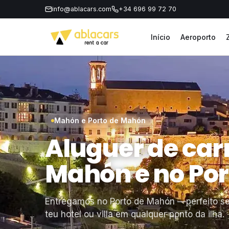
info@ablacars.com
+34 696 99 72 70
Início
Aeroporto
Mahón e Porto de Mahón
Aluguer de car
Mahón e no Por
Entregamos no Porto de Mahón —perfeito se
teu hotel ou villa em qualquer ponto da ilha.