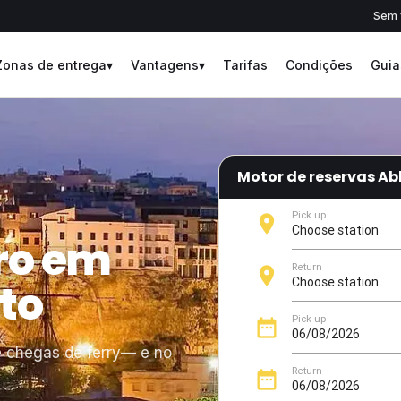
Sem f
Zonas de entrega
▾
Vantagens
▾
Tarifas
Condições
Guia
Motor de reservas A
ro em
to
 chegas de ferry— e no