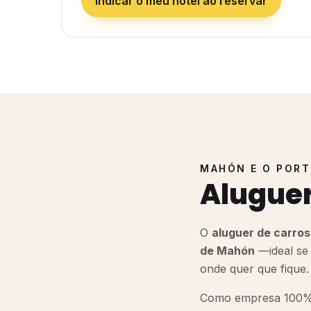
Indicar o meu hotel ao reservar
MAHÓN E O POR
Alugue
O
aluguer de carro
de Mahón
—ideal se 
onde quer que fique.
Como empresa 100% 