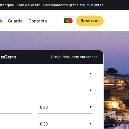
ranquia · Sem depósito · Cancelamento grátis até 72 h antes
Reservar
s
Guarda
Contacto
▾
blaCars
Preço final, sem surpresas