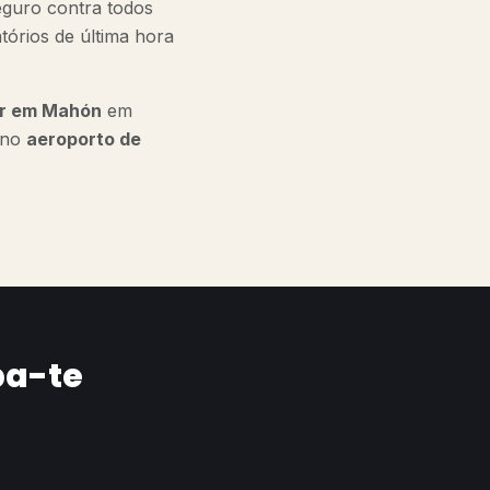
guro contra todos
atórios de última hora
er em Mahón
em
 no
aeroporto de
pa-te