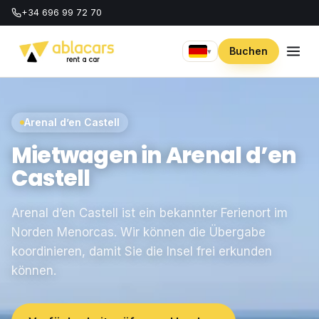
+34 696 99 72 70
Buchen
▾
Arenal d’en Castell
Mietwagen in Arenal d’en
Castell
Arenal d’en Castell ist ein bekannter Ferienort im
Norden Menorcas. Wir können die Übergabe
koordinieren, damit Sie die Insel frei erkunden
können.