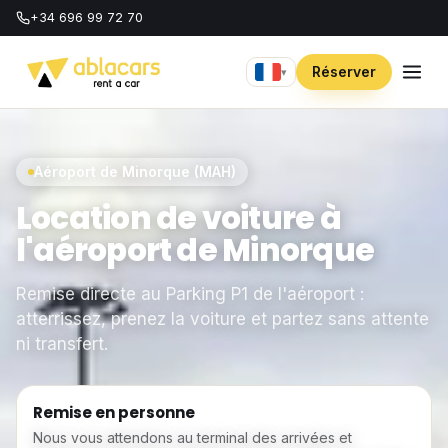
+34 696 99 72 70
Réserver
▾
Aéroport de Minorque (MAH)
Location de voiture à
l'aéroport de Minorque
Remise directe au Parking P1 de l'aéroport :
atterrissez, prenez la voiture et partez sans attente
ni transfert.
Remise en personne
Nous vous attendons au terminal des arrivées et