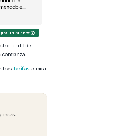
yudar con
Precios buenos. Que más se puede pe
omendable.
para la recogida y la entrega sin es
 por: Trustindex
stro perfil de
 confianza.
estras
tarifas
o mira
rpresas.