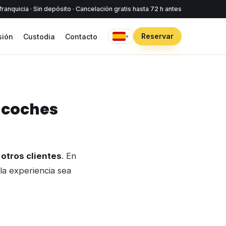
franquicia · Sin depósito · Cancelación gratis hasta 72 h antes
Reservar
sión
Custodia
Contacto
▾
e coches
otros clientes
. En
la experiencia sea