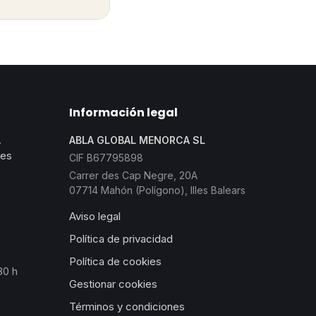
Información legal
A
ABLA GLOBAL MENORCA SL
les
CIF B67795898
Carrer des Cap Negre, 20A
07714 Mahón (Polígono), Illes Balears
Aviso legal
Política de privacidad
Política de cookies
30 h
Gestionar cookies
Términos y condiciones