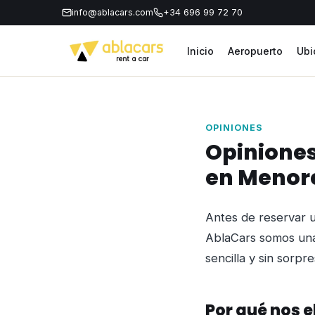
info@ablacars.com
+34 696 99 72 70
Inicio
Aeropuerto
Ubi
OPINIONES
Opiniones
en Menor
Antes de reservar u
AblaCars somos u
sencilla y sin sorpr
Por qué nos e