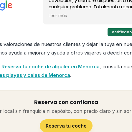
devolución, y siempre dispuestos a a
cualquier problema. Totalmente rec
Leer más
(Traducido por Google,
ver original
)
Verificado
 valoraciones de nuestros clientes y dejar la tuya en nue
nos ayuda a mejorar y ayuda a otros viajeros a decidir con
?
Reserva tu coche de alquiler en Menorca
, consulta nu
res playas y calas de Menorca
.
Reserva con confianza
r local sin franquicia ni depósito, con precio claro y sin so
Reserva tu coche