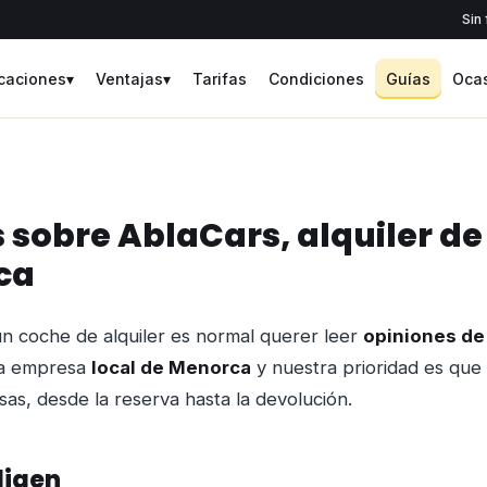
Sin 
caciones
▾
Ventajas
▾
Tarifas
Condiciones
Guías
Oca
 sobre AblaCars, alquiler d
ca
n coche de alquiler es normal querer leer
opiniones de 
na empresa
local de Menorca
y nuestra prioridad es que 
esas, desde la reserva hasta la devolución.
ligen