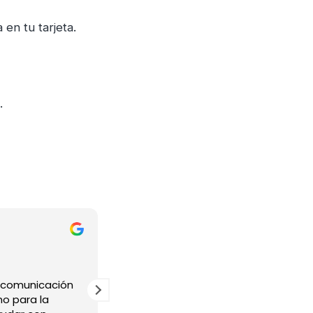
en tu tarjeta.
.
Rafael Gurdiel
hace 1 semana
, comunicación
Bien atendido desde el principio, c
o para la
claridad en todo el proceso para alqu