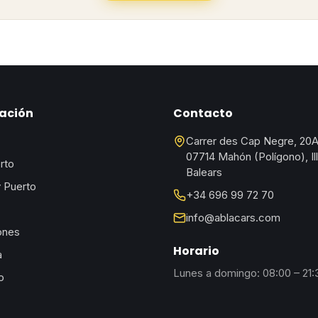
ación
Contacto
Carrer des Cap Negre, 20
07714 Mahón (Polígono), Il
rto
Balears
 Puerto
+34 696 99 72 70
info@ablacars.com
ones
Horario
a
Lunes a domingo: 08:00 – 21:
o